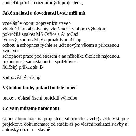
kancelář,práci na různorodých projektech,
Jaké znalosti a dovednosti byste měli mít
vzdělání v oboru dopravních staveb
vhodné i pro absolventy, zkušenosti v oboru výhodou
pokročilá znalost MS Office a AutoCad
týmový, zodpovědný a proaktivní přístup
ochotu a schopnost rychle se učit novým věcem a přirozenou
zvídavost
schopnost práce pod stresem a na několika úkolech najednou,
rozhodnost, samostatnost a spolehlivost
řidičský průkaz sk. B
zodpovědný přístup
Výhodou bude, pokud budete umět
praxe v oblasti řízení projektů výhodou
Co vám můžeme nabídnout
samostatnou práci na projektech silničních staveb (všechny stupně
projektové dokumentace od studie až po vlastní realizaci stavby a
autorský dozor na stavbě