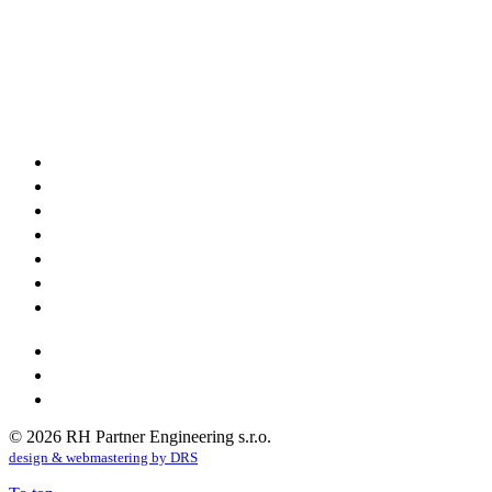
O NÁS
PROJEKTY POZEMNÍCH STAVEB
PROJEKTY DOPRAVNÍCH STAVEB
PROJEKTY ELEKTROINSTALACÍ
3D SKENOVÁNÍ BUDOV
INŽENÝRSKÁ ČINNOST
FOTOVOLTAICKÉ SYSTÉMY A ENERGETICKÉ
ÚSPORY
REFERENCE
ZÁSADY OCHRANY OSOBNÍCH ÚDAJŮ
KONTAKT
© 2026 RH Partner Engineering s.r.o.
design & webmastering by DRS